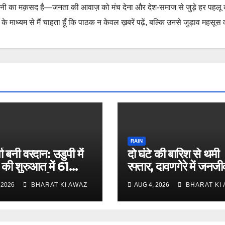
नी का मक़सद है—जनता की आवाज़ को मंच देना और देश-समाज से जुड़े हर पहलू
 माध्यम से मैं चाहता हूँ कि पाठक न केवल ख़बरें पढ़ें, बल्कि उनसे जुड़ाव महसूस 
RAIN
र्षा बनी वरदान: उडुपी में
दो घंटे की बारिश से थमी
की शुरुआत में 61
रफ्तार, दावणगेरे में जनज
शत अधिक बारिश
अस्त-व्यस्त
 2026
BHARAT KI AWAZ
AUG 4, 2026
BHARAT KI