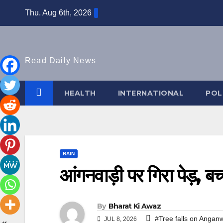
Skip
Thu. Aug 6th, 2026
to
content
Read Daily News
HEALTH
INTERNATIONAL
POL
RAIN
आंगनवाड़ी पर गिरा पेड़, बच
By
Bharat Ki Awaz
#Tree falls on Anganw
JUL 8, 2026