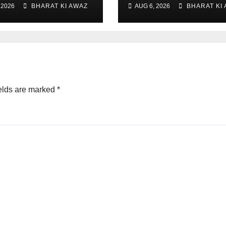
राई
बसवराज रायरेड्डी
 2026
BHARAT KI AWAZ
AUG 6, 2026
BHARAT KI
elds are marked
*