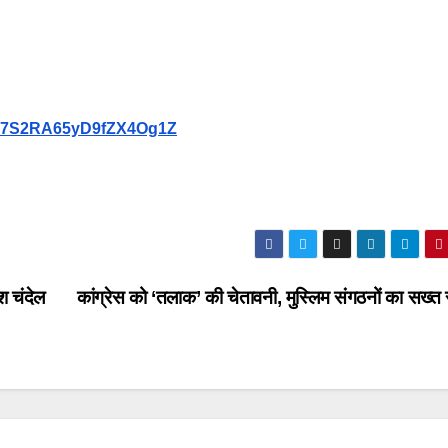
9Vb7S2RA65yD9fZX4Og1Z
श चंदेल
कांग्रेस को ‘तलाक’ की चेतावनी, मुस्लिम संगठनों का सख्