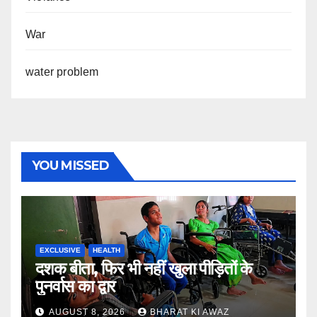
War
water problem
YOU MISSED
EXCLUSIVE
HEALTH
दशक बीता, फिर भी नहीं खुला पीड़ितों के
पुनर्वास का द्वार
AUGUST 8, 2026
BHARAT KI AWAZ